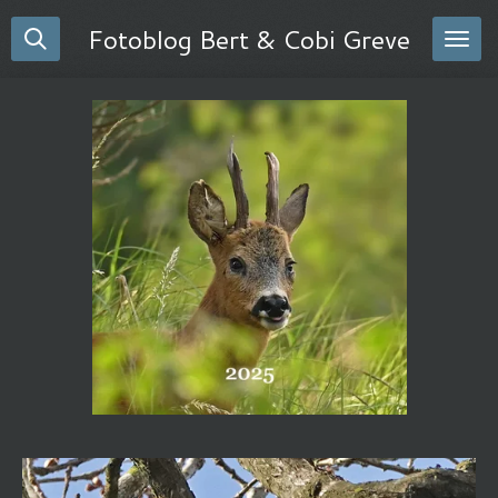
Ga
Fotoblog Bert & Cobi Greve
direct
naar
de
hoofdinhoud