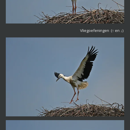
Vliegoefeningen
(↑ en ↓)