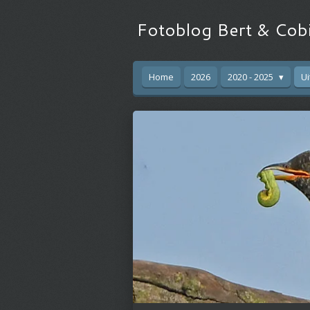
Ga
Fotoblog Bert & Cob
direct
naar
de
hoofdinhoud
Home
2026
2020 - 2025
Ui