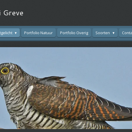
i Greve
tgelicht
Portfolio Natuur
Portfolio Overig
Soorten
Conta