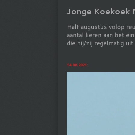
Jonge Koekoek
Half augustus volop re
aantal keren aan het ei
die hij/zij regelmatig ui
14-08-2021: