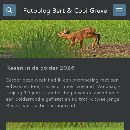
Ga
Fotoblog Bert & Cobi Greve
direct
naar
de
hoofdinhoud
Reeën in de polder 2026
Eerder deze week had ik een ontmoeting met een
volwassen Ree, rustend in een weiland. Vandaag -
vrijdag 19 juni - aan het begin van de avond weer
een polderrondje gefietst en nu trof ik twee jonge
Reeën aan, rustig foeragerend.