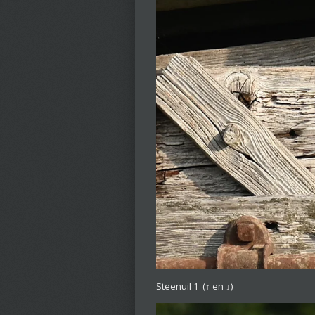
Steenuil 1
(↑ en ↓)