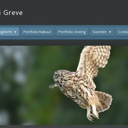
i Greve
tgelicht
Portfolio Natuur
Portfolio Overig
Soorten
Conta