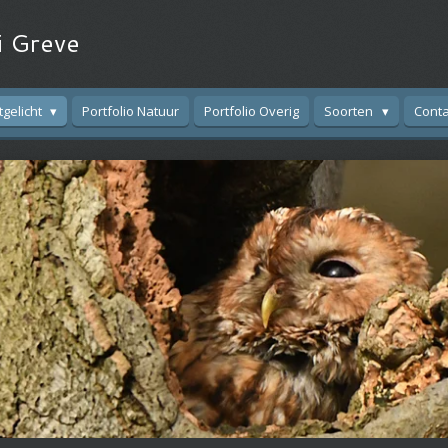
i Greve
tgelicht
Portfolio Natuur
Portfolio Overig
Soorten
Conta