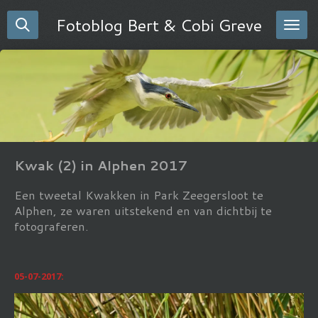
Ga
Fotoblog Bert & Cobi Greve
direct
naar
de
hoofdinhoud
Kwak (2) in Alphen 2017
Een tweetal Kwakken in Park Zeegersloot te
Alphen, ze waren uitstekend en van dichtbij te
fotograferen.
05-07-2017: