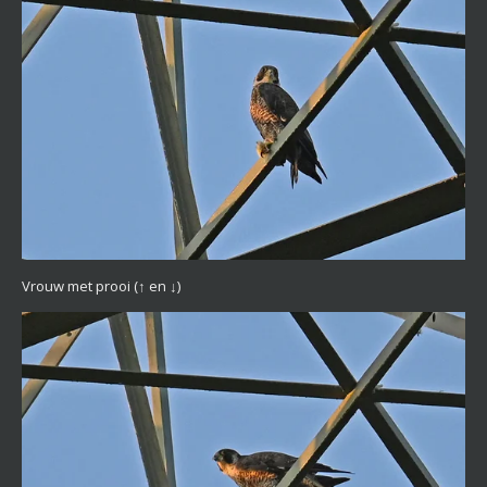
Vrouw met prooi
(↑ en ↓)