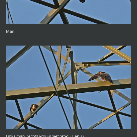
Man
Links man, rechts vrouw met prooi
(↑ en ↓)